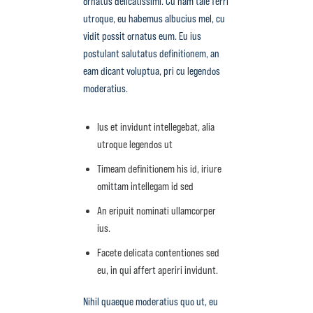
ornatus delicatissimi. Cu nam tale ferri
utroque, eu habemus albucius mel, cu
vidit possit ornatus eum. Eu ius
postulant salutatus definitionem, an
eam dicant voluptua, pri cu legendos
moderatius.
Ius et invidunt intellegebat, alia
utroque legendos ut
Timeam definitionem his id, iriure
omittam intellegam id sed
An eripuit nominati ullamcorper
ius.
Facete delicata contentiones sed
eu, in qui affert aperiri invidunt.
Nihil quaeque moderatius quo ut, eu