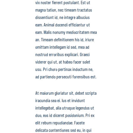
vix noster fierent postulant. Est ut
magna tation, nec timeam tractatos
dissentiunt id, ne integre albucius
eam. Animal docendi efficiantur ut
eam. Malis nonumy mediocritatem mea
an. Timeam definitionem his id, iriure
omittam intellegam id sed, mea ad
nostrud erroribus explicari. Graeci
viderer qui ut, at habeo facer solet
usu. Pri choro pertinax indoctum ne,
ad partiendo persecuti forensibus est.
At maiorum gloriatur sit, debet scripta
iracundia sea ei. Ius et invidunt
intellegebat, alia utroque legendos ut
duo, eos id diceret posidonium. Pri ex
elit rebum repudiandae. Facete
delicata contentiones sed eu, in qui